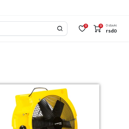
0 stavki
0
0
rsd
0