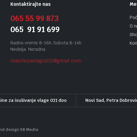
Kontaktirajte nas
Me
065 55 99 873
Poč
O 
065 91 91 699
Sh
Radno vreme 8-16h, Subota 8-14h
Kon
Nedelja: Neradna
masinezavlagu021@gmail.
com
ine za isušivanje vlage 021 doo
Novi Sad, Petra Dobrovi
and design SB Media