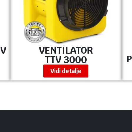
FV
VENTILATOR
P
TTV 3000
Vidi detalje