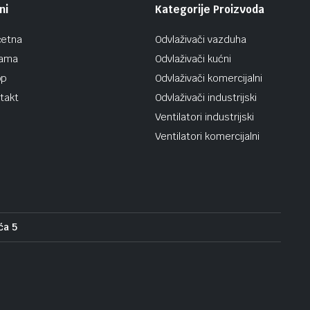
ni
Kategorije Proizvoda
etna
Odvlaživači vazduha
nama
Odvlaživači kućni
op
Odvlaživači komercijalni
takt
Odvlaživači industrijski
Ventilatori industrijski
Ventilatori komercijalni
ća 5