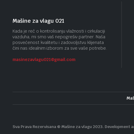
Mašine za vlagu 021
Kada je reč o kontrolisanju vlažnosti i cirkulaciji
vazduha, mi smo vaš nepogrešiv partner. Naša
posvećenost kvalitetu i zadovoljstvu klijenata
čini nas idealnim izborom za sve vaše potrebe.
masinezavlagu021@gmail.
com
Maš
Sva Prava Rezervisana © Mašine za vlagu 2023. Development 