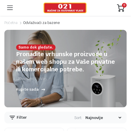
0
Početna
Odvlaživači za bazene
Samo dok gledate.
nimalna
ksimalna
Pronađite vrhunske proizvode u
na
na
našem web shopu za Vaše privatne
ili komercijalne potrebe.
Izdvajamo za Vas.
Kupite sada
Filter
Sort: