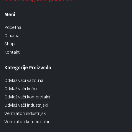
Meni
Početna
O nama
Shop
Kontakt
Kategorije Proizvoda
Odvlaživači vazduha
Odvlaživači kućni
Odvlaživači komercijalni
Odvlaživači industrijski
Ventilatori industrijski
Ventilatori komercijalni