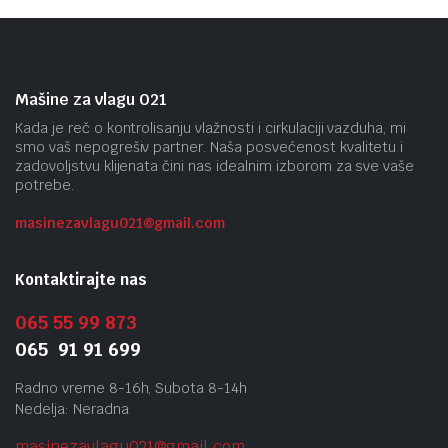
Mašine za vlagu 021
Kada je reč o kontrolisanju vlažnosti i cirkulaciji vazduha, mi
smo vaš nepogrešiv partner. Naša posvećenost kvalitetu i
zadovoljstvu klijenata čini nas idealnim izborom za sve vaše
potrebe.
masinezavlagu021@gmail.
com
Kontaktirajte nas
065 55 99 873
065 91 91 699
Radno vreme 8-16h, Subota 8-14h
Nedelja: Neradna
masinezavlagu021@gmail.
com