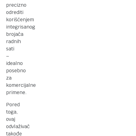
precizno
odrediti
korišćenjem
integrisanog
brojača
radnih
sati
–
idealno
posebno
za
komercijalne
primene.
Pored
toga,
ovaj
odvlaživač
takođe