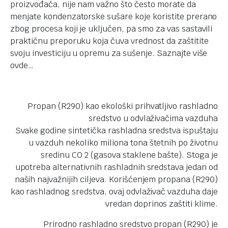
proizvođača, nije nam važno što često morate da
menjate kondenzatorske sušare koje koristite prerano
zbog procesa koji je uključen, pa smo za vas sastavili
praktičnu preporuku koja čuva vrednost da zaštitite
svoju investiciju u opremu za sušenje. Saznajte više
ovde…
Propan (R290) kao ekološki prihvatljivo rashladno
sredstvo u odvlaživačima vazduha
Svake godine sintetička rashladna sredstva ispuštaju
u vazduh nekoliko miliona tona štetnih po životnu
sredinu CO 2 (gasova staklene bašte). Stoga je
upotreba alternativnih rashladnih sredstava jedan od
naših najvažnijih ciljeva. Korišćenjem propana (R290)
kao rashladnog sredstva, ovaj odvlaživač vazduha daje
vredan doprinos zaštiti klime.
Prirodno rashladno sredstvo propan (R290) je