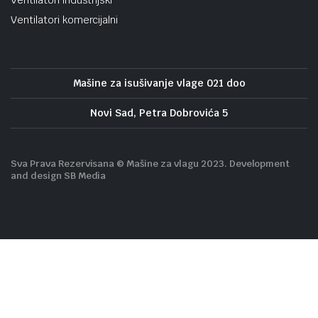
Ventilatori komercijalni
Mašine za isušivanje vlage 021 doo
Novi Sad, Petra Dobrovića 5
Sva Prava Rezervisana © Mašine za vlagu 2023. Development
and design SB Media