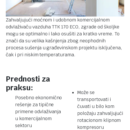
Zahvaljujući moćnom i udobnom komercijalnom
odvlaživaču vazduha TTK 170 ECO, zgrade od školjke
mogu se optimalno i lako osušiti za kratko vreme. To
znači da su velika kašnjenja zbog neophodnih
procesa sušenja u građevinskom projektu isključena,
čak i pri niskim temperaturama.
Prednosti za
praksu:
Može se
Posebno ekonomično
transportovati i
rešenje za tipične
čuvati u bilo kom
primene odvlaživanja
položaju zahvaljujući
u komercijalnom
rotacionom klipnom
sektoru
kompresoru