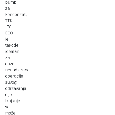
pumpi
za
kondenzat,
TTK
170
ECO
je
takođe
idealan
za
duže,
nenadzirane
operacije
suvog
održavanja,
čije
trajanje
se
može