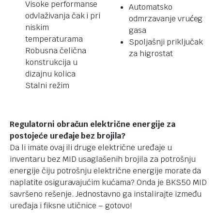
Visoke performanse
Automatsko
odvlaživanja čak i pri
odmrzavanje vrućeg
niskim
gasa
temperaturama
Spoljašnji priključak
Robusna čelična
za higrostat
konstrukcija u
dizajnu kolica
Stalni režim
Regulatorni obračun električne energije za
postojeće uređaje bez brojila?
Da li imate ovaj ili druge električne uređaje u
inventaru bez MID usaglašenih brojila za potrošnju
energije čiju potrošnju električne energije morate da
naplatite osiguravajućim kućama? Onda je BKS50 MID
savršeno rešenje. Jednostavno ga instalirajte između
uređaja i fiksne utičnice – gotovo!