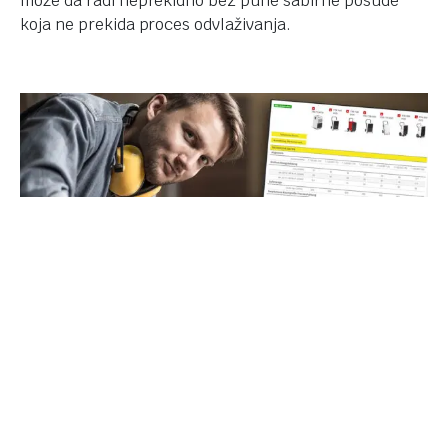
može da radi neprekidno bez pune sabirne posude
koja ne prekida proces odvlaživanja.