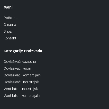
Meni
Početna
O nama
Shop
Kontakt
Kategorije Proizvoda
Odvlaživači vazduha
Odvlaživači kućni
Odvlaživači komercijalni
Odvlaživači industrijski
Ventilatori industrijski
Ventilatori komercijalni