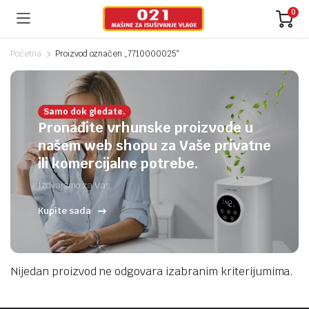
0
Početna
Proizvod označen „7710000025“
Samo dok gledate.
Pronađite vrhunske proizvode u
našem web shopu za Vaše privatne
ili komercijalne potrebe.
Izdvajamo za Vas.
Kupite sada
Nijedan proizvod ne odgovara izabranim kriterijumima.