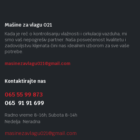
Mašine za vlagu 021
Kada je reč o kontrolisanju vlažnosti i cirkulaciji vazduha, mi
smo vaš nepogrešiv partner. Naša posvećenost kvalitetu i
zadovoljstvu klijenata čini nas idealnim izborom za sve vaše
potrebe.
masinezavlagu021@gmail.
com
Kontaktirajte nas
065 55 99 873
065 91 91 699
Radno vreme 8-16h, Subota 8-14h
Nedelja: Neradna
masinezavlagu021@gmail.
com