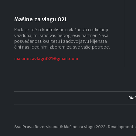
Mašine za vlagu 021
Kada je reč o kontrolisanju vlažnosti i cirkulaciji
vazduha, mi smo vaš nepogrešiv partner. Naša
posvećenost kvalitetu i zadovoljstvu klijenata
čini nas idealnim izborom za sve vaše potrebe.
masinezavlagu021@gmail.
com
Maš
Sva Prava Rezervisana © Mašine za vlagu 2023. Development 