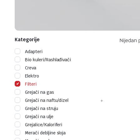
Kategorije
Nijedan 
Adapteri
Bio kuleri/Rashlađivači
Creva
Elektro
Filteri
Grejači na gas
Grejači na naftu/dizel
Grejači na struju
Grejači na ulje
Grejalice/Kaloriferi
Merači debljine sloja