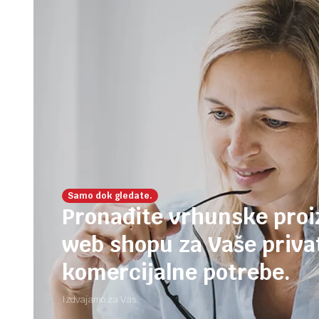
Samo dok gledate.
Pronađite vrhunske pro
web shopu za Vaše privat
komercijalne potrebe.
Izdvajamo za Vas.