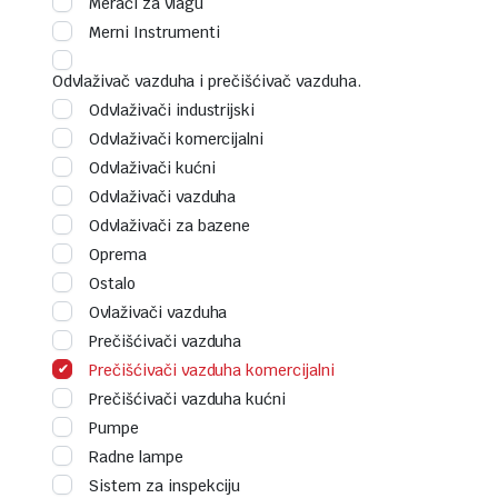
Merači za vlagu
Merni Instrumenti
Odvlaživač vazduha i prečišćivač vazduha.
Odvlaživači industrijski
Odvlaživači komercijalni
Odvlaživači kućni
Odvlaživači vazduha
Odvlaživači za bazene
Oprema
Ostalo
Ovlaživači vazduha
Prečišćivači vazduha
Prečišćivači vazduha komercijalni
Prečišćivači vazduha kućni
Pumpe
Radne lampe
Sistem za inspekciju