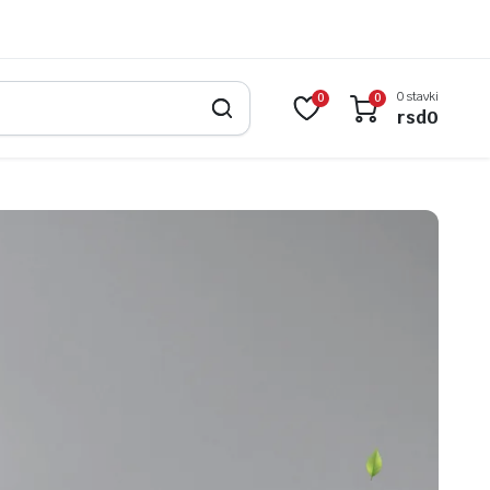
0 stavki
0
0
rsd
0