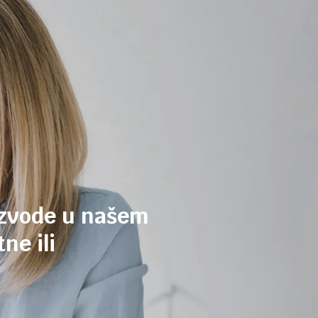
izvode u našem
ne ili