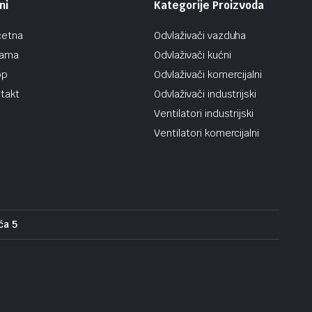
ni
Kategorije Proizvoda
četna
Odvlaživači vazduha
nama
Odvlaživači kućni
op
Odvlaživači komercijalni
takt
Odvlaživači industrijski
Ventilatori industrijski
Ventilatori komercijalni
ća 5