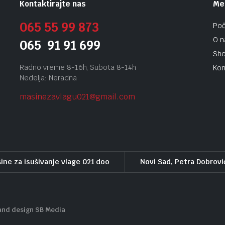
Kontaktirajte nas
Me
065 55 99 873
Po
O 
065 91 91 699
Sh
Radno vreme 8-16h, Subota 8-14h
Kon
Nedelja: Neradna
masinezavlagu021@gmail.
com
ine za isušivanje vlage 021 doo
Novi Sad, Petra Dobrovi
and design SB Media