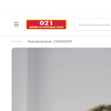
Početna
Proizvod označen „7710000025“