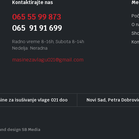
Kontaktirajte nas
Me
065 55 99 873
Po
O 
065 91 91 699
Sh
Radno vreme 8-16h, Subota 8-14h
Kon
Nedelja: Neradna
masinezavlagu021@gmail.
com
ine za isušivanje vlage 021 doo
Novi Sad, Petra Dobrovi
and design SB Media