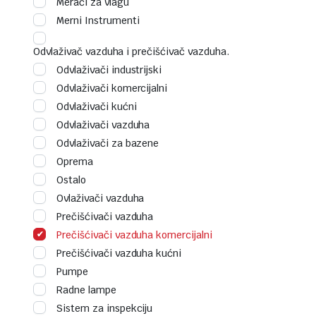
Merači za vlagu
Merni Instrumenti
Odvlaživač vazduha i prečišćivač vazduha.
Odvlaživači industrijski
Odvlaživači komercijalni
Odvlaživači kućni
Odvlaživači vazduha
Odvlaživači za bazene
Oprema
Ostalo
Ovlaživači vazduha
Prečišćivači vazduha
Prečišćivači vazduha komercijalni
Prečišćivači vazduha kućni
Pumpe
Radne lampe
Sistem za inspekciju