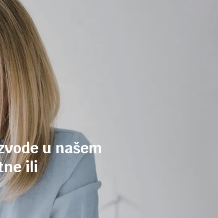
izvode u našem
ne ili