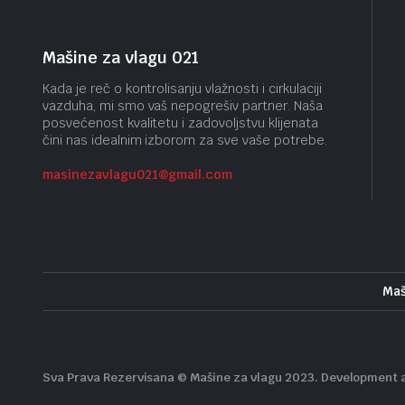
Mašine za vlagu 021
Kada je reč o kontrolisanju vlažnosti i cirkulaciji
vazduha, mi smo vaš nepogrešiv partner. Naša
posvećenost kvalitetu i zadovoljstvu klijenata
čini nas idealnim izborom za sve vaše potrebe.
masinezavlagu021@gmail.
com
Maš
Sva Prava Rezervisana © Mašine za vlagu 2023. Development 