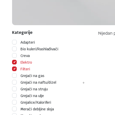
Kategorije
Nijedan 
Adapteri
Bio kuleri/Rashlađivači
Creva
Elektro
Filteri
Grejači na gas
Grejači na naftu/dizel
Grejači na struju
Grejači na ulje
Grejalice/Kaloriferi
Merači debljine sloja