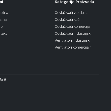
ni
Kategorije Proizvoda
četna
Odvlaživači vazduha
nama
Odvlaživači kućni
op
Odvlaživači komercijalni
takt
Odvlaživači industrijski
Ventilatori industrijski
Ventilatori komercijalni
ća 5