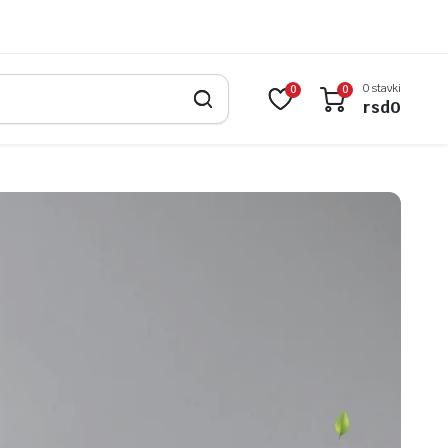
0 stavki
0
0
rsd
0