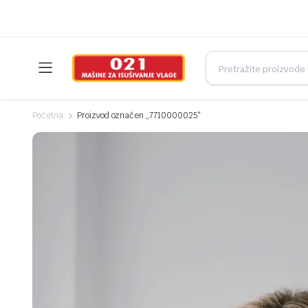
Početna
Proizvod označen „7710000025“