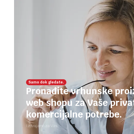
Samo dok gledate.
Pronađite vrhunske pro
web shopu za Vaše privat
komercijalne potrebe.
Izdvajamo za Vas.