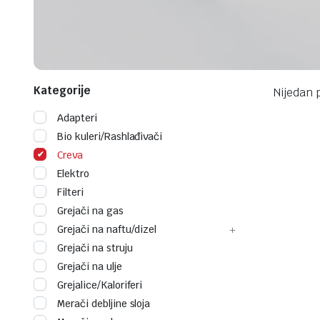
Kategorije
Nijedan 
Adapteri
Bio kuleri/Rashlađivači
Creva
Elektro
Filteri
Grejači na gas
Grejači na naftu/dizel
Grejači na struju
Grejači na ulje
Grejalice/Kaloriferi
Merači debljine sloja