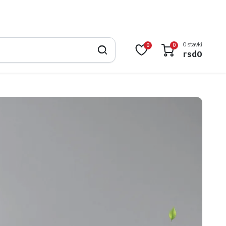
0 stavki
0
0
rsd
0