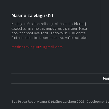
Mašine za vlagu 021
Kada je reč o kontrolisanju vlažnosti i cirkulaciji
vazduha, mi smo vaš nepogrešiv partner. Naša
posvećenost kvalitetu i zadovoljstvu klijenata
čini nas idealnim izborom za sve vaše potrebe.
masinezavlagu021@gmail.
com
Maš
Sva Prava Rezervisana © Mašine za vlagu 2023. Development 