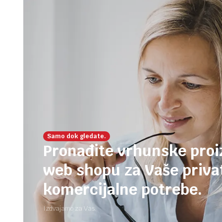
Samo dok gledate.
Pronađite vrhunske pro
web shopu za Vaše privat
komercijalne potrebe.
Izdvajamo za Vas.