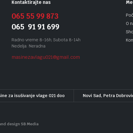
Kontaktirajte nas
Me
065 55 99 873
Po
O 
065 91 91 699
Sh
Radno vreme 8-16h, Subota 8-14h
Kon
Nedelja: Neradna
masinezavlagu021@gmail.
com
ine za isušivanje vlage 021 doo
Novi Sad, Petra Dobrovi
and design SB Media