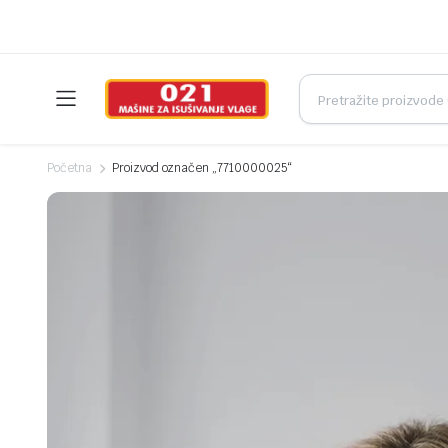
Početna
Proizvod označen „7710000025“