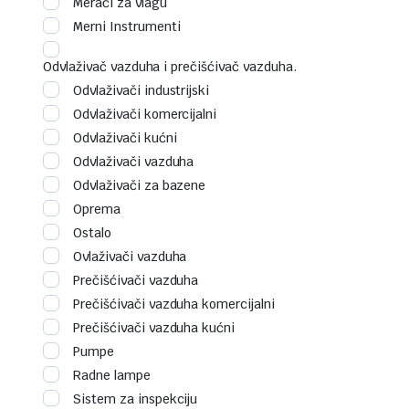
Merači za vlagu
Merni Instrumenti
Odvlaživač vazduha i prečišćivač vazduha.
Odvlaživači industrijski
Odvlaživači komercijalni
Odvlaživači kućni
Odvlaživači vazduha
Odvlaživači za bazene
Oprema
Ostalo
Ovlaživači vazduha
Prečišćivači vazduha
Prečišćivači vazduha komercijalni
Prečišćivači vazduha kućni
Pumpe
Radne lampe
Sistem za inspekciju