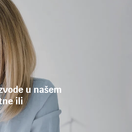
izvode u našem
ne ili