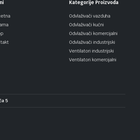
ni
Kategorije Proizvoda
četna
Odvlaživači vazduha
nama
Odvlaživači kućni
op
Odvlaživači komercijalni
takt
Odvlaživači industrijski
Ventilatori industrijski
Ventilatori komercijalni
ća 5