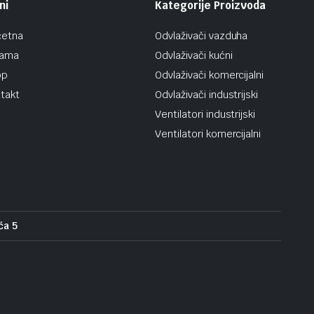
ni
Kategorije Proizvoda
četna
Odvlaživači vazduha
nama
Odvlaživači kućni
op
Odvlaživači komercijalni
takt
Odvlaživači industrijski
Ventilatori industrijski
Ventilatori komercijalni
ća 5