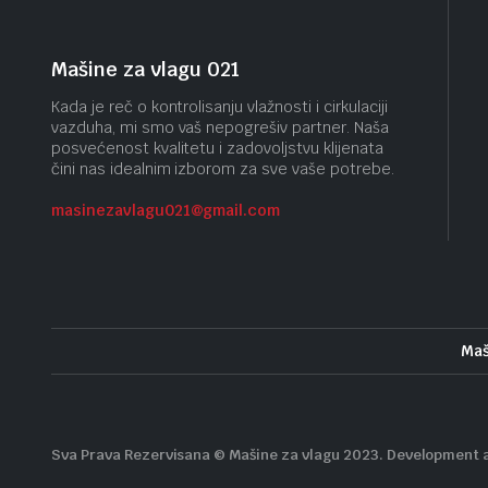
Mašine za vlagu 021
Kada je reč o kontrolisanju vlažnosti i cirkulaciji
vazduha, mi smo vaš nepogrešiv partner. Naša
posvećenost kvalitetu i zadovoljstvu klijenata
čini nas idealnim izborom za sve vaše potrebe.
masinezavlagu021@gmail.
com
Maš
Sva Prava Rezervisana © Mašine za vlagu 2023. Development 