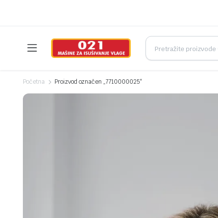
Početna
Proizvod označen „7710000025“