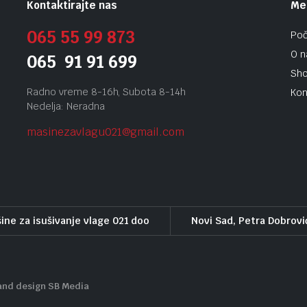
Kontaktirajte nas
Me
065 55 99 873
Po
O 
065 91 91 699
Sh
Radno vreme 8-16h, Subota 8-14h
Kon
Nedelja: Neradna
masinezavlagu021@gmail.
com
ine za isušivanje vlage 021 doo
Novi Sad, Petra Dobrovi
and design SB Media