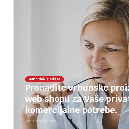
Samo dok gledate.
Pronađite vrhunske pro
web shopu za Vaše privat
komercijalne potrebe.
Izdvajamo za Vas.