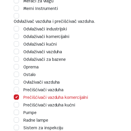
Merači za vlagu
Merni Instrumenti
Odvlaživač vazduha i prečišćivač vazduha.
Odvlaživači industrijski
Odvlaživači komercijalni
Odvlaživači kućni
Odvlaživači vazduha
Odvlaživači za bazene
Oprema
Ostalo
Ovlaživači vazduha
Prečišćivači vazduha
Prečišćivači vazduha komercijalni
Prečišćivači vazduha kućni
Pumpe
Radne lampe
Sistem za inspekciju