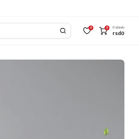
0 stavki
0
0
rsd
0