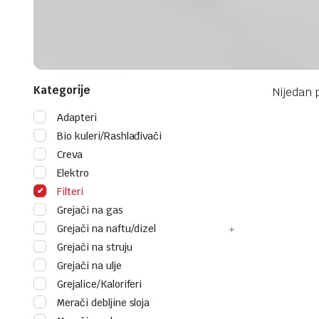
Kategorije
Nijedan 
Adapteri
Bio kuleri/Rashlađivači
Creva
Elektro
Filteri
Grejači na gas
Grejači na naftu/dizel
Grejači na struju
Grejači na ulje
Grejalice/Kaloriferi
Merači debljine sloja