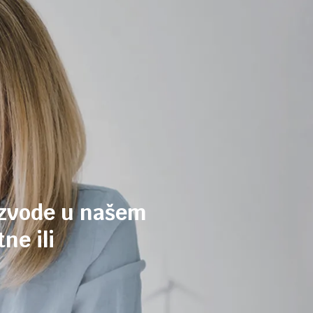
izvode u našem
ne ili