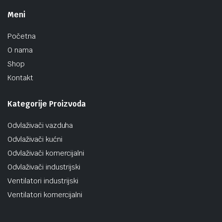
Meni
Početna
O nama
Shop
Kontakt
Kategorije Proizvoda
Odvlaživači vazduha
Odvlaživači kućni
Odvlaživači komercijalni
Odvlaživači industrijski
Ventilatori industrijski
Ventilatori komercijalni