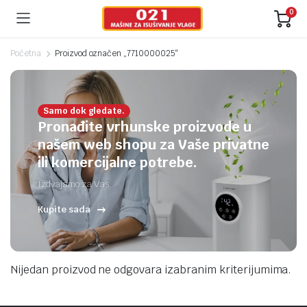
0
Početna
Proizvod označen „7710000025“
Samo dok gledate.
Pronađite vrhunske proizvode u
našem web shopu za Vaše privatne
ili komercijalne potrebe.
Izdvajamo za Vas.
Kupite sada
Nijedan proizvod ne odgovara izabranim kriterijumima.