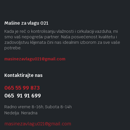
Mašine za vlagu 021
Kada je reč o kontrolisanju vlažnosti i cirkulaciji vazduha, mi
smo vaš nepogrešiv partner. Naša posvećenost kvalitetu i
zadovoljstvu klijenata čini nas idealnim izborom za sve vaše
potrebe.
masinezavlagu021@gmail.
com
Kontaktirajte nas
065 55 99 873
065 91 91 699
Radno vreme 8-16h, Subota 8-14h
Nedelja: Neradna
masinezavlagu021@gmail.
com