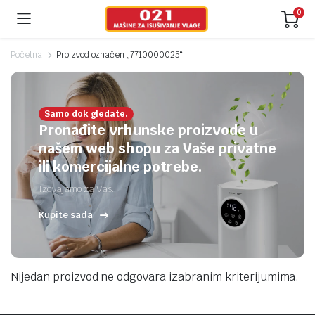
0
Početna
Proizvod označen „7710000025“
Samo dok gledate.
Pronađite vrhunske proizvode u
našem web shopu za Vaše privatne
ili komercijalne potrebe.
Izdvajamo za Vas.
Kupite sada
Nijedan proizvod ne odgovara izabranim kriterijumima.