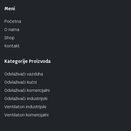
Meni
Početna
O nama
Shop
Kontakt
Kategorije Proizvoda
Odvlaživači vazduha
Odvlaživači kućni
Odvlaživači komercijalni
Odvlaživači industrijski
Ventilatori industrijski
Ventilatori komercijalni