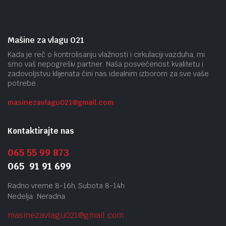
Mašine za vlagu 021
Kada je reč o kontrolisanju vlažnosti i cirkulaciji vazduha, mi
smo vaš nepogrešiv partner. Naša posvećenost kvalitetu i
zadovoljstvu klijenata čini nas idealnim izborom za sve vaše
potrebe.
masinezavlagu021@gmail.
com
Kontaktirajte nas
065 55 99 873
065 91 91 699
Radno vreme 8-16h, Subota 8-14h
Nedelja: Neradna
masinezavlagu021@gmail.
com