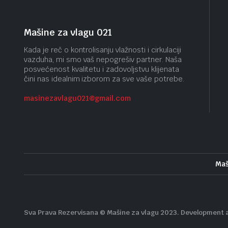
Mašine za vlagu 021
Kada je reč o kontrolisanju vlažnosti i cirkulaciji
vazduha, mi smo vaš nepogrešiv partner. Naša
posvećenost kvalitetu i zadovoljstvu klijenata
čini nas idealnim izborom za sve vaše potrebe.
masinezavlagu021@gmail.
com
Maš
Sva Prava Rezervisana © Mašine za vlagu 2023. Development 