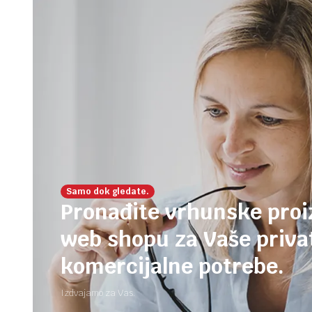
Samo dok gledate.
Pronađite vrhunske pro
web shopu za Vaše privat
komercijalne potrebe.
Izdvajamo za Vas.