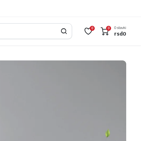
0 stavki
0
0
rsd
0