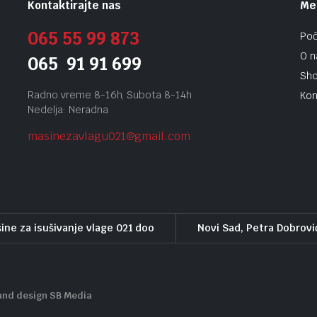
Kontaktirajte nas
Me
065 55 99 873
Po
O 
065 91 91 699
Sh
Radno vreme 8-16h, Subota 8-14h
Kon
Nedelja: Neradna
masinezavlagu021@gmail.
com
ine za isušivanje vlage 021 doo
Novi Sad, Petra Dobrovi
and design SB Media