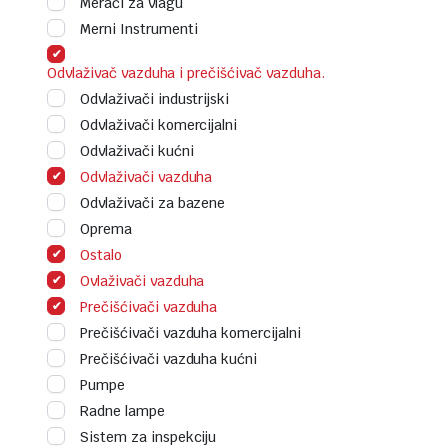
Merači za vlagu
Merni Instrumenti
Odvlaživač vazduha i prečišćivač vazduha.
Odvlaživači industrijski
Odvlaživači komercijalni
Odvlaživači kućni
Odvlaživači vazduha
Odvlaživači za bazene
Oprema
Ostalo
Ovlaživači vazduha
Prečišćivači vazduha
Prečišćivači vazduha komercijalni
Prečišćivači vazduha kućni
Pumpe
Radne lampe
Sistem za inspekciju