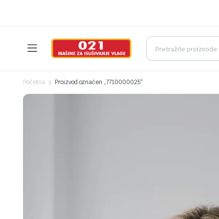
Početna
Proizvod označen „7710000025“