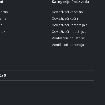
ni
Kategorije Proizvoda
četna
Odvlaživači vazduha
nama
Odvlaživači kućni
op
Odvlaživači komercijalni
takt
Odvlaživači industrijski
Ventilatori industrijski
Ventilatori komercijalni
ća 5