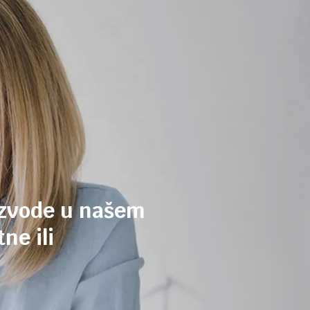
izvode u našem
ne ili