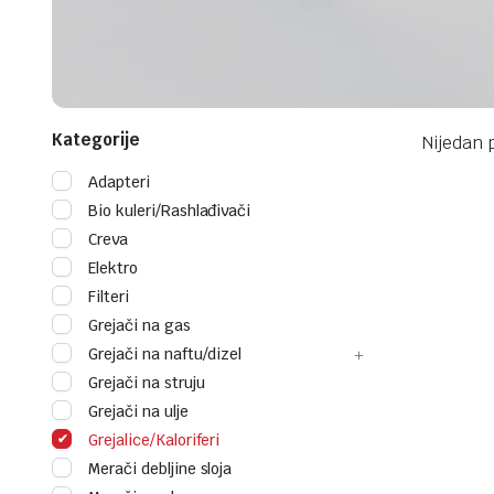
Kategorije
Nijedan 
Adapteri
Bio kuleri/Rashlađivači
Creva
Elektro
Filteri
Grejači na gas
Grejači na naftu/dizel
Grejači na struju
Grejači na ulje
Grejalice/Kaloriferi
Merači debljine sloja