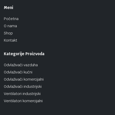
Meni
Početna
O nama
Shop
Kontakt
Kategorije Proizvoda
Odvlaživači vazduha
Odvlaživači kućni
Odvlaživači komercijalni
Odvlaživači industrijski
Ventilatori industrijski
Ventilatori komercijalni