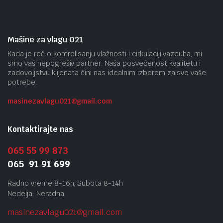
Mašine za vlagu 021
Kada je reč o kontrolisanju vlažnosti i cirkulaciji vazduha, mi
smo vaš nepogrešiv partner. Naša posvećenost kvalitetu i
zadovoljstvu klijenata čini nas idealnim izborom za sve vaše
potrebe.
masinezavlagu021@gmail.
com
Kontaktirajte nas
065 55 99 873
065 91 91 699
Radno vreme 8-16h, Subota 8-14h
Nedelja: Neradna
masinezavlagu021@gmail.
com