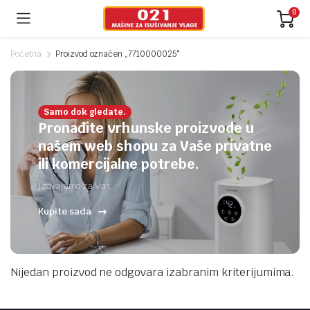
0
Početna
Proizvod označen „7710000025“
Samo dok gledate.
Pronađite vrhunske proizvode u
našem web shopu za Vaše privatne
ili komercijalne potrebe.
Izdvajamo za Vas.
Kupite sada
Nijedan proizvod ne odgovara izabranim kriterijumima.