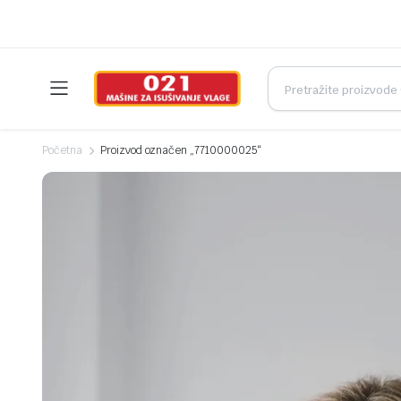
Početna
Proizvod označen „7710000025“