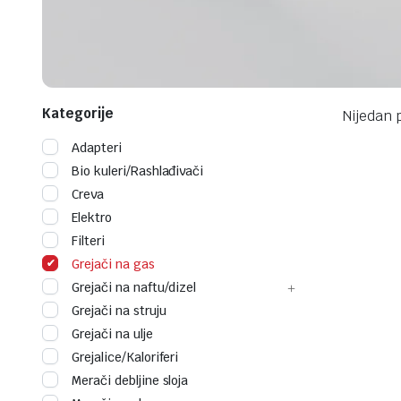
Kategorije
Nijedan 
Adapteri
Bio kuleri/Rashlađivači
Creva
Elektro
Filteri
Grejači na gas
Grejači na naftu/dizel
Grejači na struju
Grejači na ulje
Grejalice/Kaloriferi
Merači debljine sloja