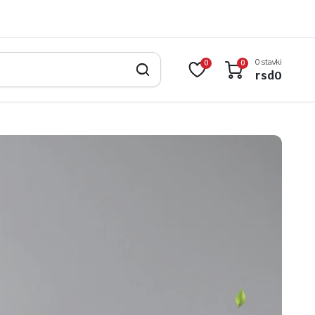
0 stavki
0
0
rsd
0