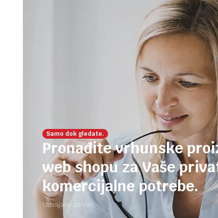
Samo dok gledate.
Pronađite vrhunske pro
web shopu za Vaše privat
komercijalne potrebe.
Izdvajamo za Vas.