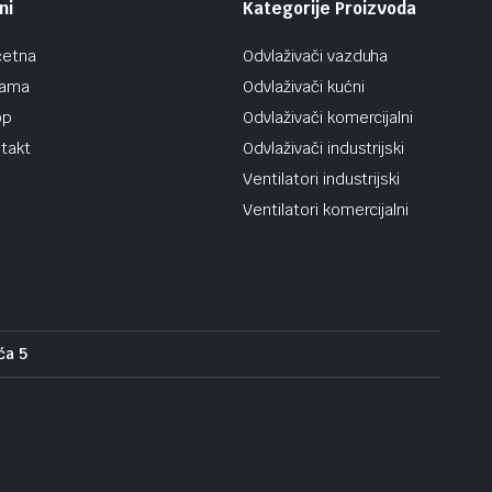
ni
Kategorije Proizvoda
četna
Odvlaživači vazduha
nama
Odvlaživači kućni
op
Odvlaživači komercijalni
takt
Odvlaživači industrijski
Ventilatori industrijski
Ventilatori komercijalni
ća 5