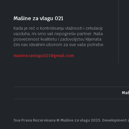
Mašine za vlagu 021
Kada je reč o kontrolisanju vlažnosti i cirkulaciji
vazduha, mi smo vaš nepogrešiv partner. Naša
posvećenost kvalitetu i zadovoljstvu klijenata
čini nas idealnim izborom za sve vaše potrebe.
masinezavlagu021@gmail.
com
Maš
Sva Prava Rezervisana © Mašine za vlagu 2023. Development 