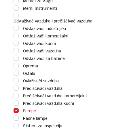
Merači za vlagu
Merni Instrumenti
Odvlaživač vazduha i prečišćivač vazduha.
Odvlaživači industrijski
Odvlaživači komercijalni
Odvlaživači kućni
Odvlaživači vazduha
Odvlaživači za bazene
Oprema
Ostalo
Ovlaživači vazduha
Prečišćivači vazduha
Prečišćivači vazduha komercijalni
Prečišćivači vazduha kućni
Pumpe
Radne lampe
Sistem za inspekciju