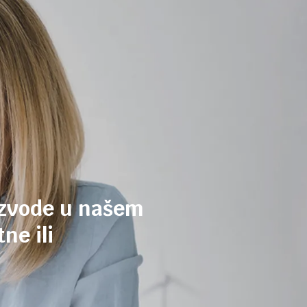
izvode u našem
ne ili