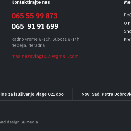
Kontaktirajte nas
Me
065 55 99 873
Po
O 
065 91 91 699
Sh
Radno vreme 8-16h, Subota 8-14h
Kon
Nedelja: Neradna
masinezavlagu021@gmail.
com
ine za isušivanje vlage 021 doo
Novi Sad, Petra Dobrovi
and design SB Media