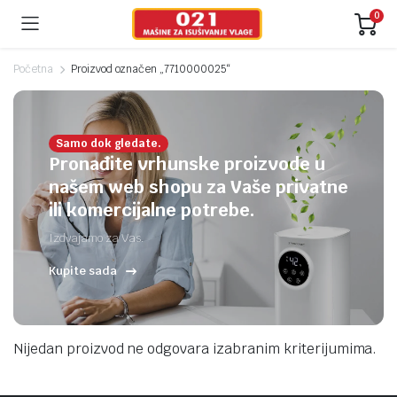
0
Početna
Proizvod označen „7710000025“
Samo dok gledate.
Pronađite vrhunske proizvode u
našem web shopu za Vaše privatne
ili komercijalne potrebe.
Izdvajamo za Vas.
Kupite sada
Nijedan proizvod ne odgovara izabranim kriterijumima.