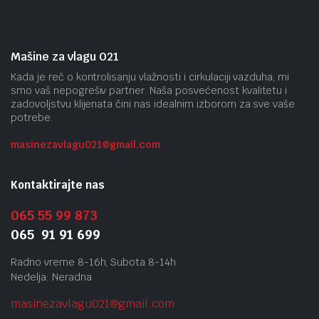
Mašine za vlagu 021
Kada je reč o kontrolisanju vlažnosti i cirkulaciji vazduha, mi
smo vaš nepogrešiv partner. Naša posvećenost kvalitetu i
zadovoljstvu klijenata čini nas idealnim izborom za sve vaše
potrebe.
masinezavlagu021@gmail.
com
Kontaktirajte nas
065 55 99 873
065 91 91 699
Radno vreme 8-16h, Subota 8-14h
Nedelja: Neradna
masinezavlagu021@gmail.
com